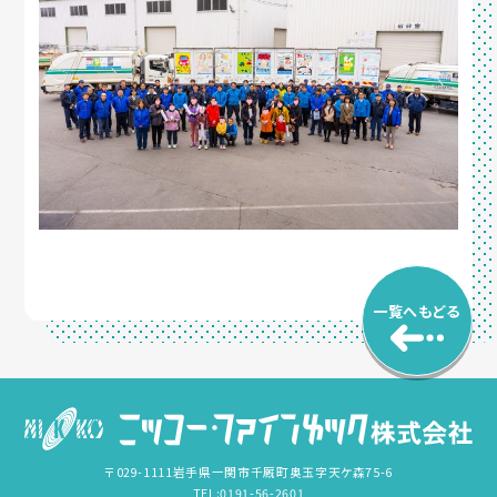
一覧へもどる
〒029-1111岩手県一関市千厩町奥玉字天ケ森75-6
TEL:0191-56-2601