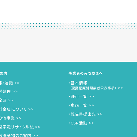
案内
事業者のみなさまへ
集・運搬
・基本情報
（優良産廃処理業者公表事項）
間処理
・許可一覧
⾦属
・車両一覧
科⾦属について
・報告書提出先
の他事業
・CSR活動
型家電リサイクル法
般廃棄物のご案内