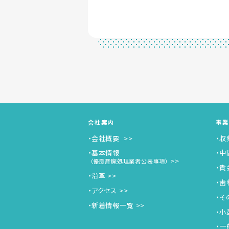
会社案内
事業
・会社概要
・収
・基本情報
・中
（優良産廃処理業者公表事項）
・貴
・沿革
・⻭
・アクセス
・そ
・新着情報一覧
・⼩
・一